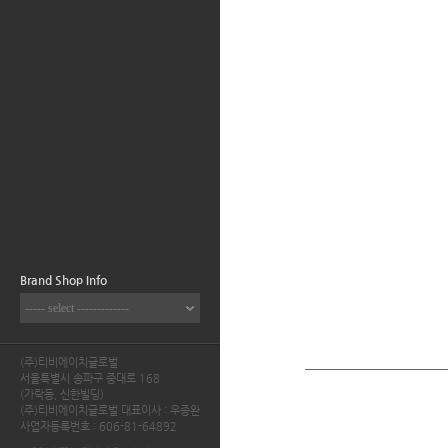
Brand Shop Info
----- select -------------
----- select -------------
(주)티비에이치글로벌
BASIC HOISE
서울특별시 송파구 중대로 168
(가락동, 신한빌딩)
MIND BRIDGE
(주)티비에이치글로벌 대표이사 : 우종완
사업자등록번호 : 606-81-64892
JUCY JUDY