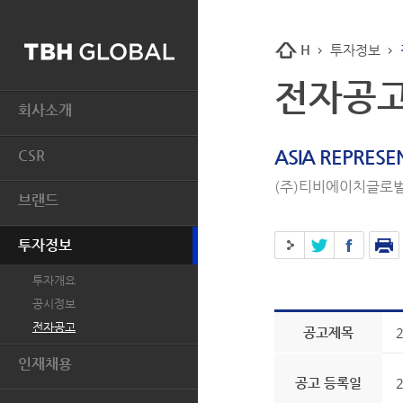
H
투자정보
전자공
회사소개
CEO 인사말
ASIA REPRES
CSR
HISTORY
(주)티비에이치글로벌
개요
경영이념
브랜드
인권
알림마당
BASIC HOUSE
환경
오시는 길
투자정보
MIND BRIDGE
윤리경영
투자개요
JUCY JUDY
지역사회와의 상생
공시정보
AQUASCUTUM
톡.코리아
전자공고
공고제목
인재채용
공고 등록일
2
인재상