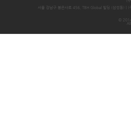
(
서울 강남구 봉은사로 456, TBH Global 빌딩 (삼성동) |
© 2014
Al