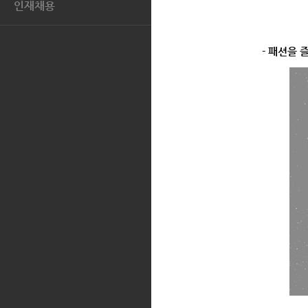
지역사회와의 상생
인재채용
공시정보
AQUASCUTUM
톡.코리아
인재상
전자공고
복리후생
-
패션을 
인재POOL
지원서 확인 및 수정
채용문의
FAQ