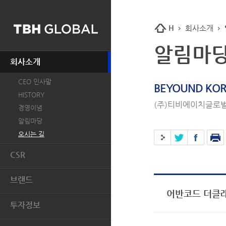
H
회사소개
알림마
회사소개
CEO 인사말
BEYOUND KOR
HISTORY
(주)티비에이치글로벌
경영이념
알림마당
오시는 길
CSR
개요
브랜드
인권
어반코드 더클래
BASIC HOUSE
환경
투자정보
MIND BRIDGE
윤리경영
투자개요
JUCY JUDY