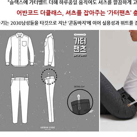
“
슬랙스에 가터벨트 더해 하루종일 움직여도 셔츠를 깔끔하게 
어반코드 더클래스
,
셔츠를 잡아주는
‘
가터팬츠
’
즐기는
2030
남성들을 타깃으로 지난
‘
콘돔바지
’
에 이어 실용성과 위트를 