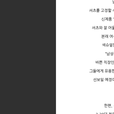
셔츠를 고정할 
신제품
‘
셔츠와 잘 어
본래 여
섹슈얼
“
남성
바쁜 직장인
그들에게 유용한
선보일 예정
한편
,