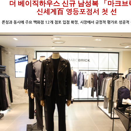
더 베이직하우스
신규 남성복
「마크브
신세계百 영등포점서 첫 선
▶
론칭과 동시에 주요 백화점
12
개 점포 입점 확정
,
시장에서 긍정적 평가로 성공적