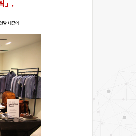
릭」,
 첫발 내딛어