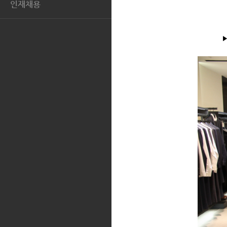
지역사회와의 상생
인재채용
공시정보
AQUASCUTUM
톡.코리아
인재상
전자공고
복리후생
인재POOL
지원서 확인 및 수정
채용문의
FAQ