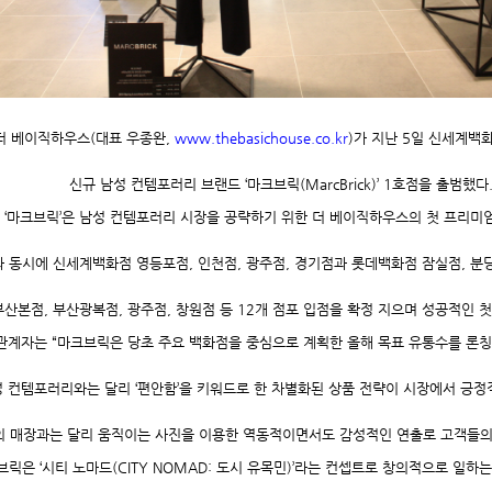
더 베이직하우스
(
대표 우종완
,
www.thebasichouse.co.kr
)가 지난 5일 신세계백
신규 남성 컨템포러리 브랜드
‘
마크브릭
(MarcBrick)’ 1
호점을 출범했다
‘마크브릭’은 남성 컨템포러리 시장을 공략하기 위한 더 베이직하우스의 첫 프리미
 동시에 신세계백화점 영등포점, 인천점, 광주점, 경기점과 롯데백화점 잠실점, 분당
부산본점, 부산광복점, 광주점, 창원점 등 12개 점포 입점을 확정 지으며 성공적인 첫
관계자는 “마크브릭은 당초 주요 백화점을 중심으로 계획한 올해 목표 유통수를 론
 컨템포러리와는 달리 ‘편안함’을 키워드로 한 차별화된 상품 전략이 시장에서 긍정
의 매장과는 달리 움직이는 사진을 이용한 역동적이면서도 감성적인 연출로 고객들의 
브릭은
‘
시티 노마드
(CITY NOMAD:
도시 유목민
)’
라는 컨셉트로 창의적으로 일하