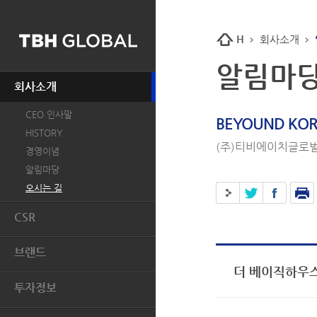
H
회사소개
알림마
회사소개
CEO 인사말
BEYOUND KOR
HISTORY
(주)티비에이치글로벌
경영이념
알림마당
오시는 길
CSR
개요
브랜드
인권
더 베이직하우스
BASIC HOUSE
환경
투자정보
MIND BRIDGE
윤리경영
투자개요
JUCY JUDY