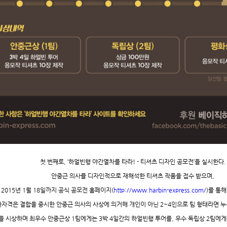
첫 번째로
, ‘
하얼빈행 야간열차를 타라
! -
티셔츠 디자인 공모전
’
을 실시한다
.
안중근 의사를 디자인적으로 재해석한 티셔츠 작품을 접수 받으며
,
2015
년
1
월
18
일까지 공식 공모전 홈페이지
(
http://www.harbin-express.com/
)
를 통해
자격은 결합을 중시한 안중근 의사의 사상에 의거해 개인이 아닌
2~4
인으로 팀 형태라면 누
을 시상하며 최우수 안중근상
1
팀에게는
3
박
4
일간의 하얼빈행 투어를
,
우수 독립상
2
팀에게