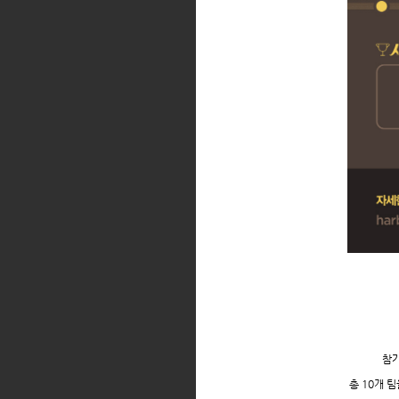
참가
총
10
개 팀