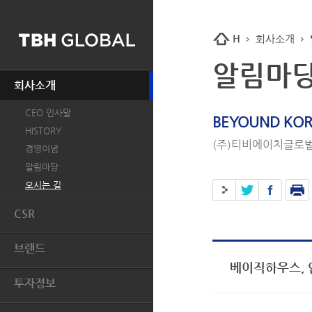
H
회사소개
알림마
회사소개
CEO 인사말
BEYOUND KOR
HISTORY
(주)티비에이치글로벌
경영이념
알림마당
오시는 길
CSR
개요
브랜드
인권
베이직하우스, 
BASIC HOUSE
환경
투자정보
MIND BRIDGE
윤리경영
투자개요
JUCY JUDY