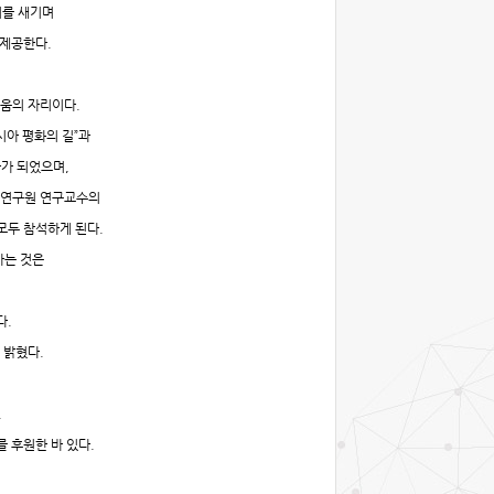
미를 새기며
 제공한다
.
배움의 자리이다
.
시아 평화의 길
”
과
가 되었으며
,
학연구원 연구교수의
 모두 참석하게 된다
.
가는 것은
다
.
 밝혔다
.
.
를 후원한 바 있다
.