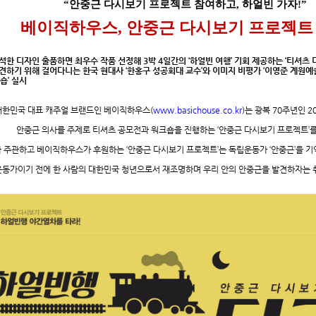
“안중근 다시보기 프로젝트 참여하고, 하얼빈 가자!”
베이직하우스
,
안중근 다시보기 프로젝트
석한 디자인 출품하면 최우수 작품 선정해
3
박
4
일간의
‘
하얼빈 여행
’
기회 제공하는
‘
티셔츠 
견하기 위해 걸어다니는 한국 현대사
‘
한홍구 성공회대 교수
’
와
이미지 비평가
‘
이영준 계원예
크숍
’
실시
대한민국 대표 캐주얼 브랜드인 베이직하우스
(
www.basichouse.co.kr
)
는 광복 70주년인 2
안중근 의사를 주제로 티셔츠 공모전과 워크숍을 진행하는 ‘안중근 다시보기 프로젝트’를
 주관하고 베이직하우스가 후원하는
‘
안중근 다시보기 프로젝트
’
는 독립운동가
‘
안중근
’
을 기
동가이기 전에 한 사람의 대한민국 청년으로서 재조명하며 우리 안의 안중근을 발견하자는