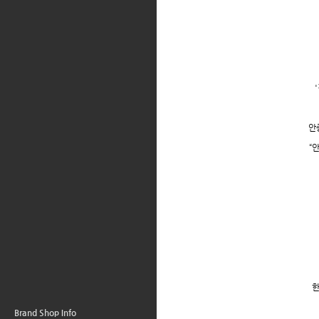
'
안
“
안
Brand Shop Info