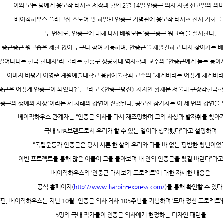
이외 모든 팀에게 응모작 티셔츠 제작과 함께
2
월
14
일 안중근 의사 사형 선고일의 의
베이직하우스 플래그십 스토어 및 하얼빈 안중근 기념관에 응모작 티셔츠 전시 기회를
두 번째로
,
안중근에 대해 다시 배워보는
‘
중근중근 워크숍
’
을 실시한다
.
중근중근 워크숍은 제한 없이 누구나 참여 가능하며
,
안중근을 재발견하고 다시 찾아가는 
걸어다니는 한국 현대사
'
라 불리는 한홍구 성공회대 역사학과 교수의
“
안중근에게 듣는 동아
이미지 비평가 이영준 계원예술대학교 융합예술학과 교수의
“
체게바라는 어떻게 체게바라
중근은 어떻게 안중근이 되었나
?”,
그리고
<
안중근평전
>
저자인 황재문 서울대 규장각한국
중근의 생애와 사상
”
이라는 세 차례의 강연이 진행된다
.
공모전 참가자는 이 세 번의 강연을
베이직하우스 관계자는
“
안중근 의사를 다시 재조명하며 그의 사상과 발자취를 찾아
국내
SPA
브랜드로서 우리가 할 수 있는 일이라 생각했다
”
라고 설명하며
“
독립운동가 안중근은 당시 서른 한 살의 우리와 다를 바 없는 평범한 청년이었
이번 프로젝트를 통해 많은 이들이 그를 돌아보며 내 안의 안중근을 찾길 바란다
”
라고
베이직하우스의
‘
안중근 다시보기 프로젝트
’
에 대한 자세한 내용은
공식 홈페이지
(
http://www.harbin-express.com/
)
를 통해 확인할 수 있다
한편
,
베이직하우스는 지난
10
월
,
안중근 의사 거사
105
주년을 기념하며
‘
도마 정신 프로젝트
’
5
명의 국내 작가들이 안중근 의사에게 헌정하는 디자인 패턴을