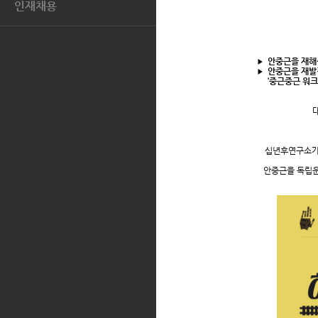
지역사회와의 상생
인재채용
공시정보
AQUASCUTUM
톡.코리아
인재상
전자공고
복리후생
안중근을 재해
▶
인재POOL
안중근을 재발
▶
‘
중근중근 워
지원서 확인 및 수정
채용문의
FAQ
십년후연구소가
안중근을 독립운