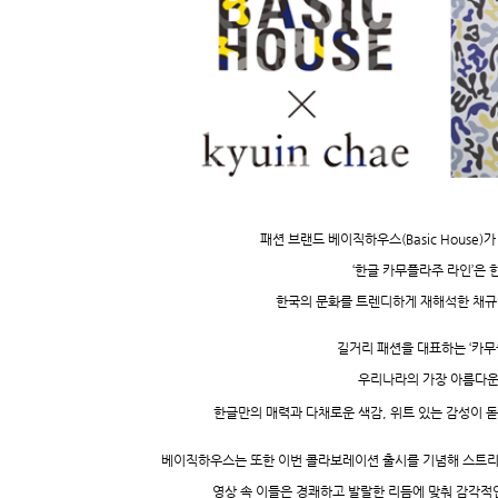
패션 브랜드 베이직하우스
(Basic House)
가
‘
한글 카무플라주 라인
’
은 
한국의 문화를 트렌디하게 재해석한 채규
길거리 패션을 대표하는
‘
카무
우리나라의 가장 아름다
한글만의 매력과 다채로운 색감
,
위트 있는 감성이 돋
베이직하우스는 또한 이번 콜라보레이션 출시를 기념해 스트리
영상 속 이들은 경쾌하고 발랄한 리듬에 맞춰 감각적