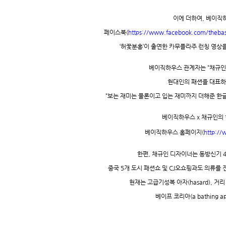
이에 더하여
,
베이직
페이스북
(
https://www.facebook.com/theba
‘
허꽃분홍
’
이 출연한 카무플라주 런칭 영상
베이직하우스 관계자는 “채규인
현대인의 패션을 대표하
“보는 재미는 물론이고 입는 재미까지 더해준 한
베이직하우스
x
채규인의 
베이직하우스 홈페이지
(
http://
한편
,
채규인 디자이너는 동방신기
중국
5
개 도시 패션쇼 및
CJ
오쇼핑과도 의류를 
현재는 고급기성복 아자
(hasard),
거리
베이프 코리아
(a bathing a