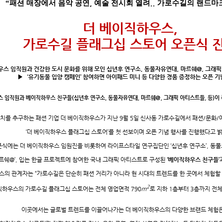
“
패션 매장에서 음악 공연
,
예술 전시회 열려
..
가로수길의 랜드마크
더 베이직하우스
,
가로수길 플래그십 스토어 오픈식 
스 임직원과 건강한 도시 문화를 위해 모인 십년후 연구소
,
동물자유연대
,
마르쉐
@,
그래픽
▶
‘
유기동물 입양 캠페인
’
참여하면 아이패드 미니 등 다양한 경품 증정하는 오픈 기
스 임직원과 베이직하우스 친구들
(
십년후 연구소
,
동물자유연대
,
마르쉐
@,
그래픽 아티스트들
,
등
)
이
치를 추구하는 패션 기업 더 베이직하우스가 지난
9
월
5
일 신사동 가로수길에서 패션/문화/
‘더 베이직하우스 플래그십 스토어’를 첫 선보이며 오픈 기념 행사를 진행했다고 
픈식에는 더 베이직하우스 임원진을 비롯하여 라이프스타일 연구집단인 ‘십년후 연구소’
,
동물
마르쉐
@
’
,
입는 한글 프로젝트에 참여한 국내 그래픽 아티스트로 구성된
‘
베이직하우스 친구들
’
스의 관계자는
“
가로수길은 단순히 패션 거리가 아니라 현 시대의 트렌드를 한 곳에서 체험할
2
직하우스의 가로수길 플래그십 스토어는 전체 영업면적
790
m
로 지하
1
층부터
3
층까지 전
이곳에서는 글로벌 트렌드를 이끌어나가는 더 베이직하우스의 다양한 브랜드 체험