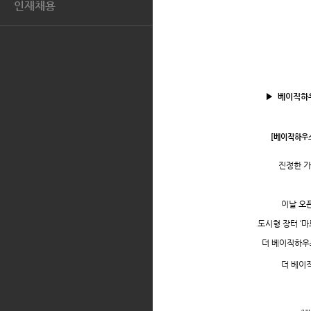
지역사회와의 상생
인재채용
공시정보
AQUASCUTUM
톡.코리아
인재상
전자공고
복리후생
인재POOL
지원서 확인 및 수정
▶
베이직하우
채용문의
FAQ
[
베이직하우
진정한 가
이날 오
도시형 장터 ‘
더 베이직하우
더 베이