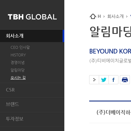
H
회사소개
알림마
회사소개
CEO 인사말
BEYOUND KOR
HISTORY
(주)티비에이치글로벌
경영이념
알림마당
오시는 길
CSR
개요
브랜드
인권
(주)더베이직하
BASIC HOUSE
환경
투자정보
MIND BRIDGE
윤리경영
투자개요
JUCY JUDY