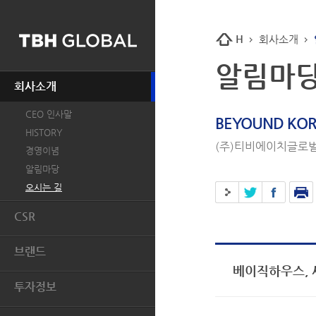
H
회사소개
알림마
회사소개
CEO 인사말
BEYOUND KOR
HISTORY
(주)티비에이치글로벌
경영이념
알림마당
오시는 길
CSR
개요
브랜드
인권
베이직하우스, 세
BASIC HOUSE
환경
투자정보
MIND BRIDGE
윤리경영
투자개요
JUCY JUDY