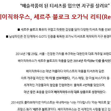
“예술작품이 된 티셔츠를 입으면 지구를 살려요”
베이직하우스, 세르주 블로크 오가닉 리티(Re-
■ 세르주 블로크 특유의 귀엽고 따뜻한 감성을 담아 다양한 티셔츠 작품 선보
■ 남성라인은 전 단계에서 GOTS 인증을 획득한 오가닉 티셔츠로 제작되어 지구 환경
2014년 7월 29일, 서울 - 진정한 가치를 추구하는 대한민국 대표 캐주얼 브랜
베이직하우스가 세르주 블로크의 작품을 담은
2014년 리-티(Re-T)를 출시
했
베이직하우스는 매년 여름마다 아티스트의 작품을 티셔츠에 담은
아트 캐주얼 라인인
‘리-티’를 선보여왔다.
키스 해링, 쟝 미셀 바스키아 등
세계적인 거장들과의 협업을 진행하면서 올해로 4번째를 맞았으며,
매년 좋은 호응을 얻으며
베이직하우스의 대표 상품으로 성장
해왔다.
2014년도 콜라보레이션 아티스트는 국내에서는 ‘나는 기다립니다.’라는 책으로 잘
프랑스 화가
‘세르주 블로크’
이다. 베이직하우스는 전 세계인의 사랑을 받고 있