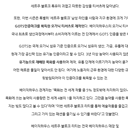
세르주 블로크 특유의 귀엽고 따뜻한 감성을 티셔츠에 담아냈다.
또한, 이번 시즌은 특별히 ‘세르주 블로크’ 남성 라인을 사람과 지구 환경에 크게 
GOTS인증마크를 획득한
오가닉 티셔츠로 제작
했다. 베이직하우스의 오가닉 티
국내 최초로 생산과정에서부터 소비자에게 이르는 전 단계에서 GOTS 인증을 받은 
GOTS는 국제 오가닉 섬유 기준 인증으로 오가닉 섬유의 생산, 가공, 유통에 
현재 가장 공신력 있는 유기농 인증이라고 할 수 있다. 3년 이상 농약이 사용되지 않
유기농으로
재배된 목화를 사용
하며 제작, 유통 단계에 이르기까지 농약이 묻
어떤 해로운 물질이 닿아서도 안 된다. 여기에 노동자의 근무 환경에 대한 다양한 
뒷받침되어야 이 인증마크를 획득할 수 있는 것.
베이직하우스 관계자는 “목화는 전 세계 작물 중 5% 정도밖에 차지하지 않으나
목화에 쓰는 농약의 사용량은 전 세계 4분의 1을 차지하고 있다. 그만큼 농약을 사용한 
지는 빚도 많다고 볼 수 있다”라며 “이번 세르주 블로크 리티를 통해 예술작품을 즐겁고
그리고 가치 있는 패션을 즐기실 수 있기를 바란다”고 덧붙였다.
베이직하우스 세르주 블로크 리티는 전국 베이직하우스 매장 및