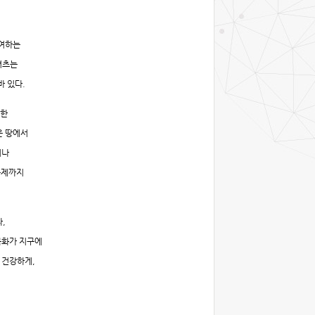
기여하는
셔츠는
바 있다.
대한
은 땅에서
거나
규제까지
,
목화가 지구에
 건강하게,