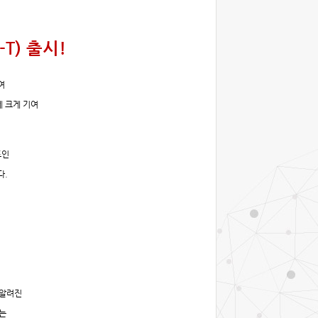
T) 출시!
여
에 크게 기여
드인
다.
 알려진
는